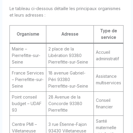
Le tableau ci-dessous détaille les principaux organismes
et leurs adresses :
Type de
Organisme
Adresse
service
Mairie –
2 place de la
Accueil
Pierrefitte-sur-
Libération 93380
administratif
Seine
Pierrefitte-sur-Seine
France Services
18 avenue Gabriel-
Assistance
– Pierrefitte-sur-
Péri 93380
multiservices
Seine
Pierrefitte-sur-Seine
Point conseil
28 Avenue de la
Conseil
budget – UDAF
Concorde 93380
financier
93
Pierrefitte
Santé
Centre PMI –
3 rue Étienne-Fajon
maternelle
Villetaneuse
93430 Villetaneuse